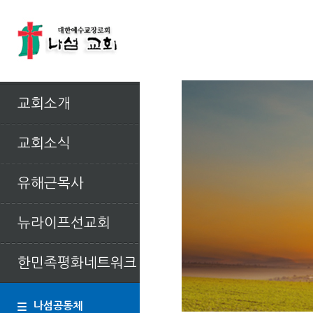
교회소개
교회소식
유해근목사
뉴라이프선교회
한민족평화네트워크
나섬공동체