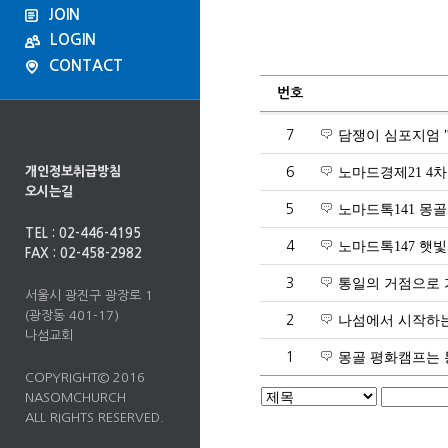
JOIN
LOGIN
CONTACT
번호
7
담쟁이 심포지엄 "
개인정보취급방침
6
노마드경제21 4
오시는길
5
노마드톡141 몽
TEL : 02-446-4195
4
노마드톡147 햇빛발
FAX : 02-458-2982
3
통일의 거점으로 
서울시 광진구 광장로 1
(광장동 401-17)
2
나섬에서 시작하는
나섬교회
1
몽골 평화캠프는
COPYRIGHT© 2016
NASOMCHURCH
ALL RIGHTS RESERVED.