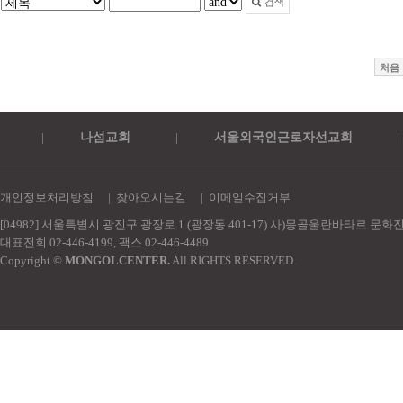
검색
처음
|
나섬교회
|
서울외국인근로자선교회
|
개인정보처리방침
|
찾아오시는길
|
이메일수집거부
[04982] 서울특별시 광진구 광장로 1 (광장동 401-17) 사)몽골울란바타르 문
대표전회 02-446-4199, 팩스 02-446-4489
Copyright ©
MONGOLCENTER.
All RIGHTS RESERVED.