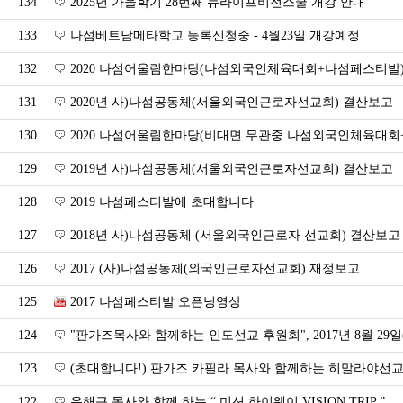
134
2025년 가을학기 28번째 뉴라이프비전스쿨 개강 안내
133
나섬베트남메타학교 등록신청중 - 4월23일 개강예정
132
2020 나섬어울림한마당(나섬외국인체육대회+나섬페스티발
131
2020년 사)나섬공동체(서울외국인근로자선교회) 결산보고
130
2020 나섬어울림한마당(비대면 무관중 나섬외국인체육대
129
2019년 사)나섬공동체(서울외국인근로자선교회) 결산보고
128
2019 나섬페스티발에 초대합니다
127
2018년 사)나섬공동체 (서울외국인근로자 선교회) 결산보고
126
2017 (사)나섬공동체(외국인근로자선교회) 재정보고
125
2017 나섬페스티발 오픈닝영상
124
"판가즈목사와 함께하는 인도선교 후원회", 2017년 8월 29일(
123
(초대합니다!) 판가즈 카필라 목사와 함께하는 히말라야선
122
유해근 목사와 함께 하는 “ 미션 하이웨이 VISION TRIP ”