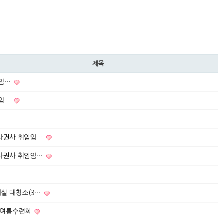
제목
및 임…
및 임…
집사권사 취임임…
집사권사 취임임…
실 대청소(3…
인 여름수련회