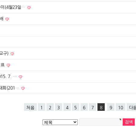
이(4월23일…
예배
4교구)
발표
5. 7. …
대회(201…
처음
1
2
3
4
5
6
7
8
9
10
다