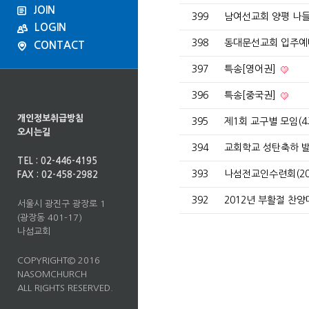
JOIN
399
남여선교회 양평 나들
LOGIN
398
동대문선교회 입주
CONTACT
397
특송[영어권]
396
특송[중국권]
개인정보취급방침
395
제1회 교구별 모임(
오시는길
394
교회학교 성탄축하 
TEL : 02-446-4195
393
나섬전교인수련회(201
FAX : 02-458-2982
392
2012년 부활절 찬양
서울시 광진구 광장로 1
(광장동 401-17)
나섬교회
COPYRIGHT© 2016
NASOMCHURCH
ALL RIGHTS RESERVED.