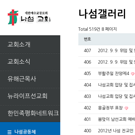
나섬갤러리
Total 519건
8 페이지
번호
교회소개
407
2012. 9. 9. 위임 
교회소식
406
2012. 9. 9. 위임 
405
부활주일 찬양제4
유해근목사
404
나섬교회 입당 및 
뉴라이프선교회
403
나섬교회 입당 및 
402
몽골정부 표창
한민족평화네트워크
401
봄맞이 남선교회 예배
400
2012년 나섬 전교
나섬공동체