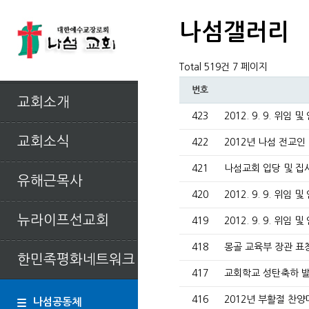
나섬갤러리
Total 519건
7 페이지
번호
교회소개
423
2012. 9. 9. 위임 
교회소식
422
2012년 나섬 전교
421
나섬교회 입당 및 
유해근목사
420
2012. 9. 9. 위임 
뉴라이프선교회
419
2012. 9. 9. 위임 
418
몽골 교육부 장관 표
한민족평화네트워크
417
교회학교 성탄축하 
416
2012년 부활절 찬양
나섬공동체