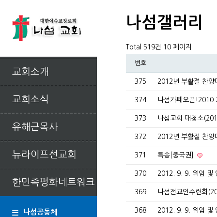
나섬갤러리
Total 519건
10 페이지
번호
교회소개
375
2012년 부활절 찬양
교회소식
374
나섬카페오픈!2010.
373
나섬교회 대청소(2012
유해근목사
372
2012년 부활절 찬양
뉴라이프선교회
371
특송[중국권]
370
2012. 9. 9. 위임 
한민족평화네트워크
369
나섬전교인수련회(201
368
2012. 9. 9. 위임 
나섬공동체