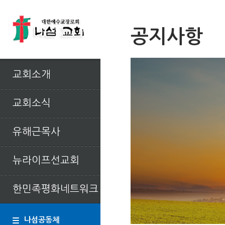
공지사항
교회소개
교회소식
유해근목사
뉴라이프선교회
한민족평화네트워크
나섬공동체