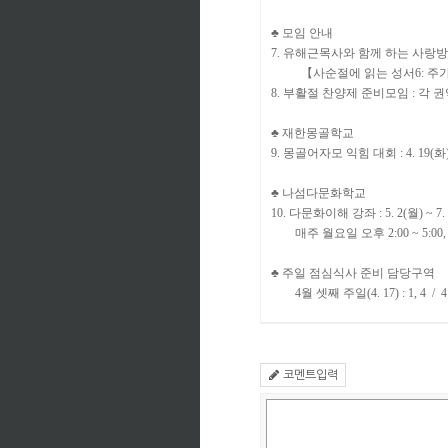
♣ 모임 안내
7. 유해근목사와 함께 하는 사랑방 성
【사순절에 읽는 성서6: 주가 쓰시
8. 부활절 찬양제 준비모임 : 각
♣ 재한몽골학교
9. 몽골어자모 익힘 대회 : 4. 19(화
♣ 나섬다문화학교
10. 다문화이해 강좌 : 5. 2(월) ~ 7. 
매주 월요일 오후 2:00 ~ 5:0
♣ 주일 점심식사 준비 담당구역
4월 셋째 주일(4. 17) : 1, 4 / 4월
코멘트입력