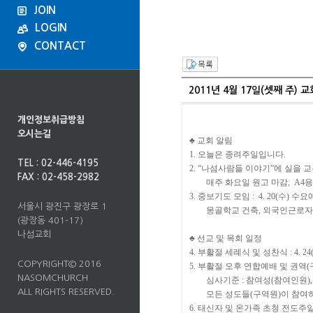
JOIN
LOGIN
CONTACT
2011년 4월 17일(셋째 주) 
개인정보취급방침
오시는길
♣ 교회 알림
1. 오늘은 종려주일입니다.
TEL : 02-446-4195
2. “나섬사람들 이야기”에 실을 
FAX : 02-458-2982
매주 화요일 원고 마감, A4용지 1
3. 중보기도 모임 : 4. 20(수) 수요예배 
서울시 광진구 광장로 1
몽골학교 건축, 외국인근로자
(광장동 401-17)
나섬교회
♣ 선교 및 목회 일정
4. 부활절 세례식 및 성찬식 : 4. 24
COPYRIGHT© 2016
5. 부활절 오후 연합예배 및 권역(구역
NASOMCHURCH
심사기준 : 참여성(참여인원), 
ALL RIGHTS RESERVED.
모든 성도들(구역원)이 참여하
6. 태신자 및 온가족 초청 전도주일 : 