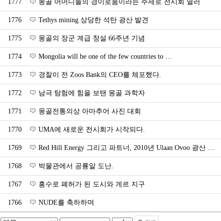
1777
몽골 어머니들의 경이로움이라는 주제로 전시회 열러
1776
Tethys mining 상당한 석탄 광산 발견
1775
몽골의 장군 계급 창설 66주년 기념
1774
Mongolia will be one of the few countries to …
1773
경찰이 전 Zoos Bank의 CEO를 체포했다.
1772
남극 탐험에 힘을 보탠 몽골 과학자
1771
몽골전통의상 아마추어 사진 대회
1770
UMA에 새로운 전시회가 시작되다.
1769
Red Hill Energy 그리고 파트너, 2010년 Ulaan Ovoo 광산 …
1768
박물관에서 공룡알 도난.
1767
홍수로 폐허가 된 도시와 게르 지구
1766
NUDE를 축하하며