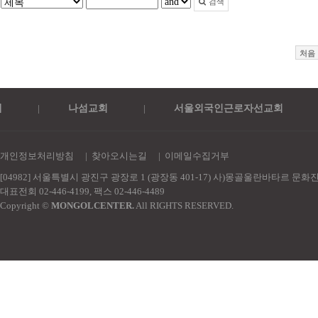
검색
처음
|
나섬교회
|
서울외국인근로자선교회
|
개인정보처리방침
|
찾아오시는길
|
이메일수집거부
[04982] 서울특별시 광진구 광장로 1 (광장동 401-17) 사)몽골울란바타르 문
대표전회 02-446-4199, 팩스 02-446-4489
Copyright ©
MONGOLCENTER.
All RIGHTS RESERVED.