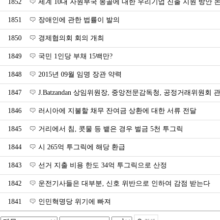
1852
세계 10대 자원부국 몽골에 대한 우리기업 진출 지원 방안 
1851
장애인에 관한 법률이 발의
1850
경제협의회 회의 개최
1849
국민 1인당 부채 15백만?
1848
2015년 09월 임명 장관 약력
1847
J.Batzandan 상임위원장, 중앙전문감독청, 공정거래위원회
1846
러시아에 지불할 채무 잔여금 상환에 대한 서류 전달
1845
거리에서 침, 콧물 등 뱉은 경우 벌금 5천 투그릭
1844
시 265억 투그릭에 해당 환급
1843
선거 지출 비용 한도 34억 투그릭으로 산정
1842
운전기사들은 대부분, 신호 위반으로 인하여 감점 받는다
1841
인민혁명당 위기에 빠져