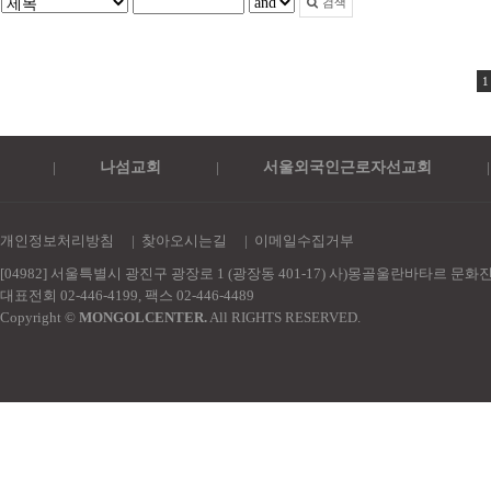
검색
1
|
나섬교회
|
서울외국인근로자선교회
|
개인정보처리방침
|
찾아오시는길
|
이메일수집거부
[04982] 서울특별시 광진구 광장로 1 (광장동 401-17) 사)몽골울란바타르 문
대표전회 02-446-4199, 팩스 02-446-4489
Copyright ©
MONGOLCENTER.
All RIGHTS RESERVED.