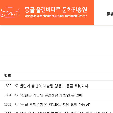
문
함
찾
번호
1855
빈민가 출신의 레슬링 영웅… 몽골 首長되다
1854
"심혈을 기울인 몽골찬송가 발간 눈 앞에
1853
"몽골 경제위기 '심각'..IMF 지원 요청 가능성"