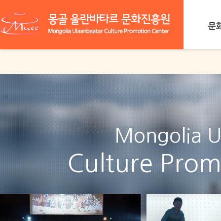
문
함
Mongolia U
Culture Prom