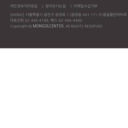
개인정보처리방침
|
찾아오시는길
|
이메일수집거부
[04982] 서울특별시 광진구 광장로 1 (광장동 401-17) 사)몽골울란바타
대표전회 02-446-4199, 팩스 02-446-4489
Copyright ©
MONGOLCENTER.
All RIGHTS RESERVED.