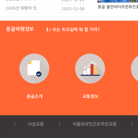
몽골 울란바타르문화진흥
2026년 희망의 인…
2025-12-09
몽골여행정보
/ 이레흐 뱜바 가리끄트 요 히-흐 웨 / 오는 토요일에 뭐 할 거야?
몽골소개
교통정보
|
나섬교회
|
서울외국인근로자선교회
|